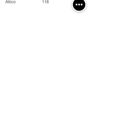
Attico
118
Camere
Bagni
2
1
Cucine
Piano
1
5
Posizione
Castelletto, Genova, GE, Italia